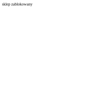
s
klep zablokowany