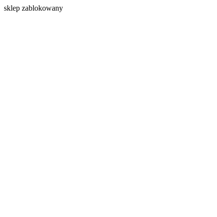
s
klep zablokowany