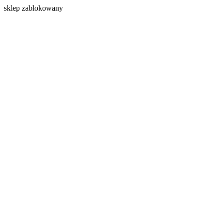
s
klep zablokowany