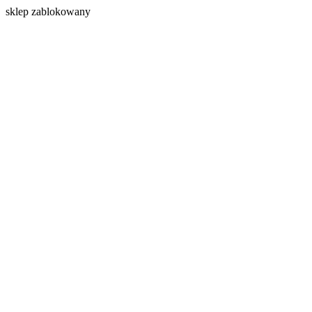
s
klep zablokowany