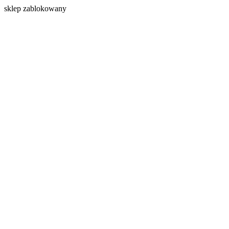
s
klep zablokowany